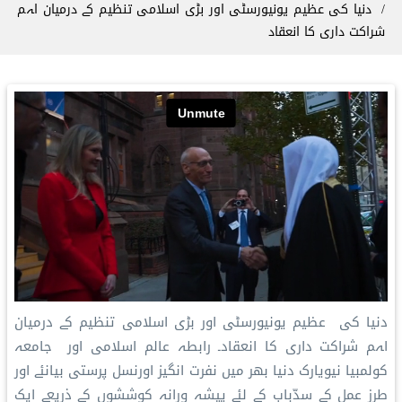
دنیا کی عظیم یونیورسٹی اور بڑی اسلامی تنظیم کے درمیان اہم
شراکت داری کا انعقاد
دنیا کی عظیم یونیورسٹی اور بڑی اسلامی تنظیم کے درمیان
اہم شراکت داری کا انعقاد۔ رابطہ عالم اسلامی اور جامعہ
کولمبیا نیویارک دنیا بھر میں نفرت انگیز اورنسل پرستی بیانئے اور
طرز عمل کے سدّباب کے لئے پیشہ ورانہ کوششوں کے ذریعے ایک