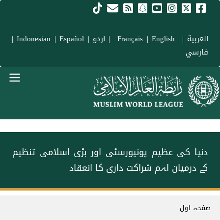
Skip to main conten
العربية
|
Français
English
|
|
اردو
|
Español
|
Indonesian
|
فارسي
menu urd
دنیا کی عظیم یونیورسٹی اور بڑی اسلامی تنظیم
کے درمیان اہم شراکت داری کا انعقاد
Breadcrum
صفحہ اول