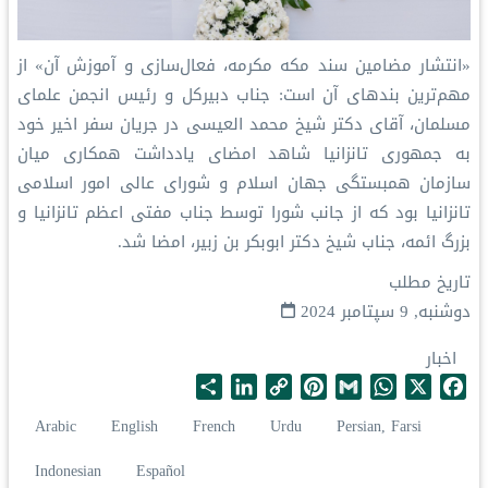
«انتشار مضامین ⁧سند مکه مکرمه⁩، فعال‌سازی و آموزش آن» از
مهم‌ترین بندهای آن است: جناب دبیرکل و رئیس انجمن علمای
مسلمان، آقای دکتر شیخ ⁧محمد العیسی⁩ در جریان سفر اخیر خود
به جمهوری تانزانیا شاهد امضای یادداشت همکاری میان
⁧سازمان همبستگی جهان اسلام⁩ و شورای عالی امور اسلامی
تانزانیا بود که از جانب شورا توسط جناب مفتی اعظم تانزانیا و
بزرگ ائمه، جناب شیخ دکتر ابوبکر بن زبیر، امضا شد.
تاریخ مطلب
دوشنبه, 9 سپتامبر 2024
اخبار
S
L
C
P
G
W
X
F
h
i
o
i
m
h
a
Arabic
English
French
Urdu
Persian, Farsi
a
n
p
n
a
a
c
r
k
y
t
i
t
e
Indonesian
Español