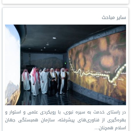
e
e
L
e
l
s
b
d
i
r
A
o
I
n
e
p
o
سایر مباحث
n
k
s
p
k
t
در راستای خدمت به سیره نبوی، با رویکردی علمی و استوار و
بهره‌گیری از فناوری‌های پیشرفته، سازمان همبستگی جهان
اسلام همچنان…