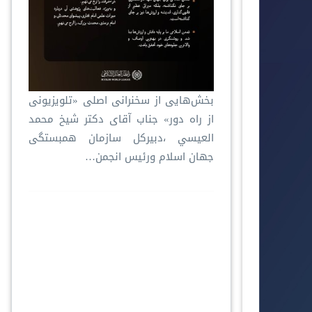
بخش‌هایی از سخنرانی اصلی «تلویزیونی
از راه دور» جناب آقای دکتر شیخ محمد
العيسي ،دبیرکل سازمان همبستگی
جهان اسلام ورئیس انجمن…