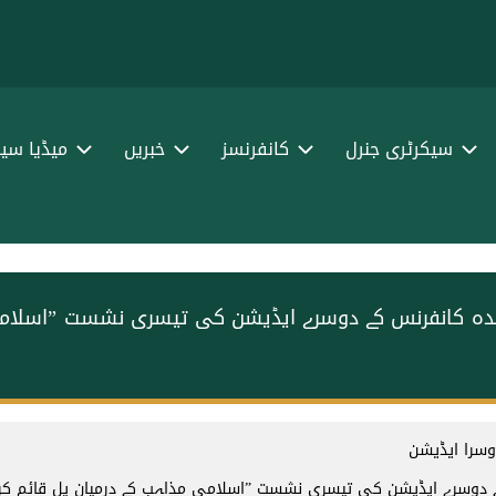
سیکرٹری جنرل
کانفرنسز
خبریں
میڈیا سین
عقدہ کانفرنس کے دوسرے ایڈیشن کی تیسری نشست ”اسلامی
وسرا ایڈیشن
 کے دوسرے ایڈیشن کی تیسری نشست ”اسلامی مذاہب کے درمیان پل قائم کرن