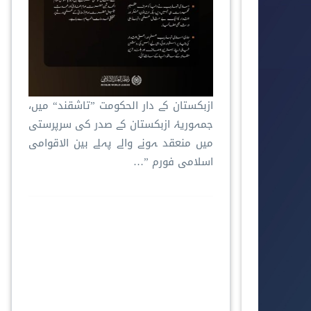
ازبکستان کے دار الحکومت ”تاشقند“ میں،
جمہوریۂ ازبکستان کے صدر کی سرپرستی
میں منعقد ہونے والے پہلے بین الاقوامی
اسلامی فورم ”…