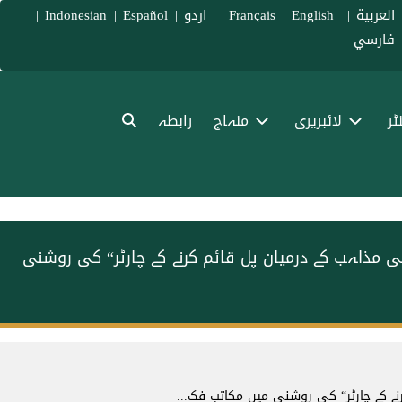
العربية
|
Français
English
|
|
اردو
|
Español
|
Indonesian
|
فارسي
ٹر
لائبریری
منہاج
رابطہ
 مذاہب کے درمیان پل قائم کرنے کے چارٹر“ کی روشنی
ے کے چارٹر“ کی روشنی میں مکاتب فک...