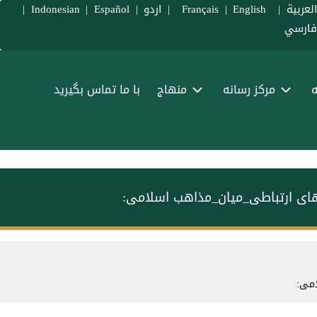
لعربية
|
Français
English
|
|
اردو
|
Español
|
Indonesian
|
ارسي
ه
مرکز رسانه
منهاج
با ما تماس بگیرید
های ارتباطی_میان_مذاهب اسلامی:
امی: