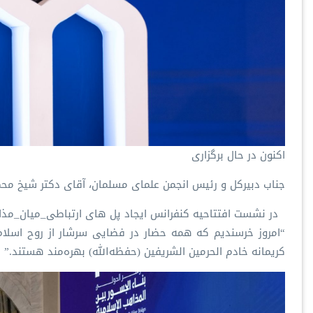
اکنون در حال برگزاری
جناب دبیرکل و رئیس انجمن علمای مسلمان، آقای دکتر شیخ م
در نشست افتتاحیه کنفرانس ایجاد پل های ارتباطی_میان_مذ
“امروز خرسندیم که همه حضار در فضایی سرشار از روح اسلام 
کریمانه خادم الحرمین الشریفین (حفظه‌الله) بهره‌مند هستند.”