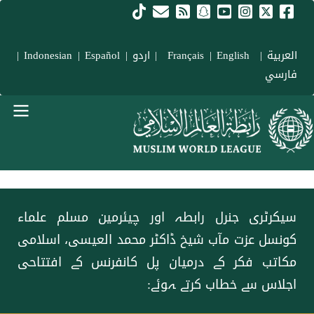
Skip to main conten
العربية
|
Français
English
|
|
اردو
|
Español
|
Indonesian
|
فارسي
menu urd
سیکرٹری جنرل رابطہ اور چیئرمین مسلم علماء
کونسل عزت مآب شیخ ڈاکٹر محمد العیسی، اسلامی
مکاتب فکر کے درمیان پل کانفرنس کے افتتاحی
اجلاس سے خطاب کرتے ہوئے: