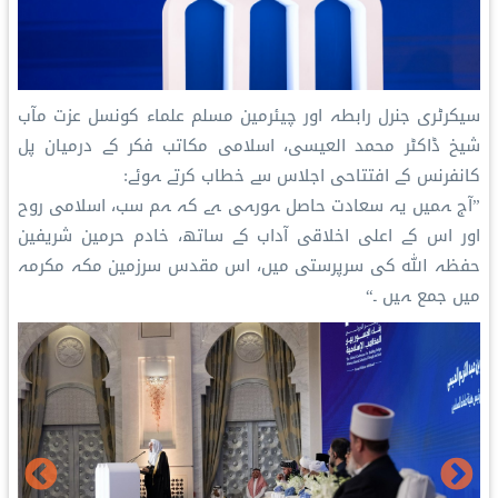
سیکرٹری جنرل رابطہ اور چیئرمین مسلم علماء کونسل عزت مآب
شیخ ڈاکٹر محمد العیسی، اسلامی مکاتب فکر کے درمیان پل
کانفرنس کے افتتاحی اجلاس سے خطاب کرتے ہوئے:
”آج ہمیں یہ سعادت حاصل ہورہی ہے کہ ہم سب، اسلامی روح
اور اس کے اعلی اخلاقی آداب کے ساتھ، خادم حرمین شریفین
حفظہ اللہ کی سرپرستی میں، اس مقدس سرزمین مکہ مکرمہ
میں جمع ہیں ۔“