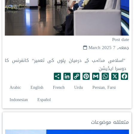
Post date
جمعہ, 7 March 2025
”اسلامی مذاہب کے درمیان پلوں کی تعمیر“ کانفرنس کا
دوسرا ایڈیشن
S
L
C
P
G
W
X
F
h
i
o
i
m
h
a
Arabic
English
French
Urdu
Persian, Farsi
a
n
p
n
a
a
c
r
k
y
t
i
t
e
Indonesian
Español
e
e
L
e
l
s
b
d
i
r
A
o
I
n
e
p
o
متعلقه موضوعات
n
k
s
p
k
t