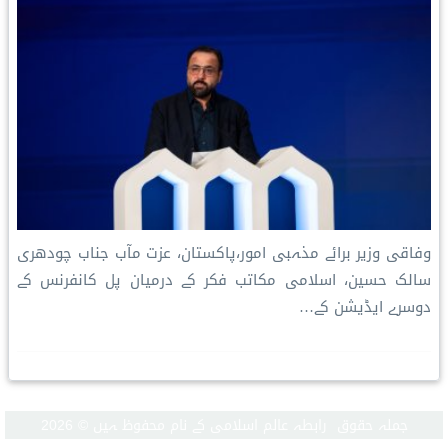
وفاقی وزیر برائے مذہبی امور،پاکستان، عزت مآب جناب چودھری
سالک حسین، اسلامی مکاتب فکر کے درمیان پل کانفرنس کے
دوسرے ایڈیشن کے…
جملہ حقوق رابطہ عالم اسلامی کے نام محفوظ ہیں © 2026