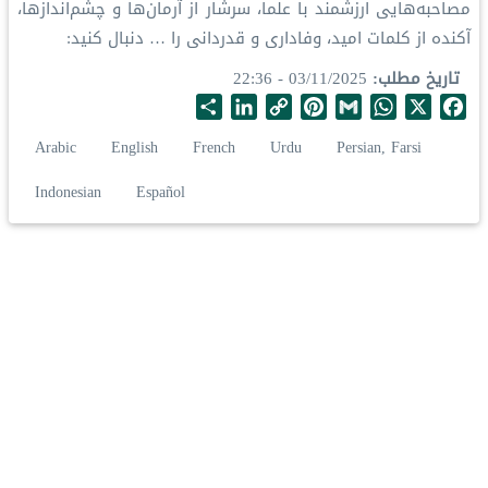
‏مصاحبه‌هایی ارزشمند با علما، سرشار از آرمان‌ها و چشم‌اندازها،
آکنده از کلمات امید، وفاداری و قدردانی را … دنبال کنید:
تاریخ مطلب
03/11/2025 - 22:36
S
L
C
P
G
W
X
F
h
i
o
i
m
h
a
Arabic
English
French
Urdu
Persian, Farsi
a
n
p
n
a
a
c
r
k
y
t
i
t
e
Indonesian
Español
e
e
L
e
l
s
b
d
i
r
A
o
I
n
e
p
o
n
k
s
p
k
t