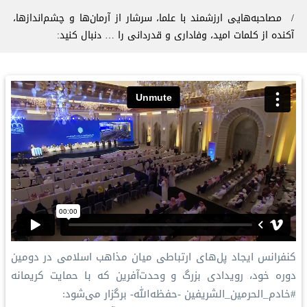
‏مصاحبه‌هایی ارزشمند با علما، سرشار از آرمان‌ها و چشم‌اندازها،
آکنده از کلمات امید، وفاداری و قدردانی را … دنبال کنید:
کنفرانس ⁧‫ایجاد پل‌های ارتباطی میان مذاهب‬⁩ اسلامی در دومین
دوره خود، رویدادی بزرگ و وحدت‌آفرین که با حمایت کریمانه
⁧‫#خادم_الحرمین_الشریفین‬⁩ -حفظه‌الله- برگزار می‌شود: