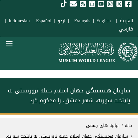
فتن به محتوای اصلی
العربية
|
Français
English
|
|
اردو
|
Español
|
Indonesian
|
فارسي
Main navigation Fars
سازمان همبستگی جهان اسلام حمله تروریستی به
پایتخت سوریه، شهر دمشق، را محکوم کرد.
سیر راهنما
خانه
بیانیه های رسمی
سازمان همبستگی جهان اسلام حمله تروریستی به پایتخت سوریه،