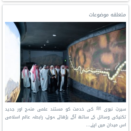
r
k
y
t
i
t
e
e
e
L
e
l
s
b
متعلقه موضوعات
d
i
r
A
o
I
n
e
p
o
n
k
s
p
k
t
سیرتِ نبوی ﷺ کی خدمت کو مستند علمی منہج اور جدید
تکنیکی وسائل کے ساتھ آگے بڑھاتے ہوئے، رابطہ عالم اسلامی
اس میدان میں اپنے…