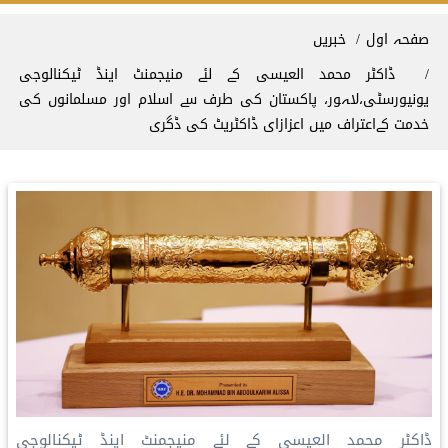
Breadcrum
صفحہ اول
خبریں
ڈاکٹر محمد العیسی کے لئے منیجمنٹ اینڈ ٹیکنالوجی
یونیورسٹی،لاہور، پاکستان کی طرف سے اسلام اور مسلمانوں کی
خدمت کےاعتراف میں اعزازای ڈاکٹریٹ کی ڈگری
ڈاکٹر محمد العیسی کے لئے منیجمنٹ اینڈ ٹیکنالوجی