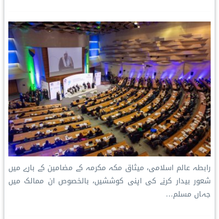
رابطہ عالم اسلامی، میثاق مکہ مکرمہ کے مضامین کے بارے میں
شعور بیدار کرنے کی اپنی کوششیں، بالخصوص ان ممالک میں
جہاں مسلم…