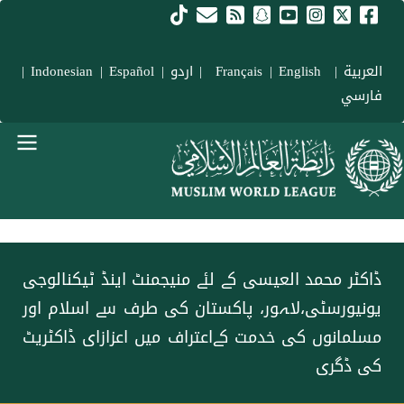
Skip to main conten
العربية
|
Français
English
|
|
اردو
|
Español
|
Indonesian
|
فارسي
menu urd
ڈاکٹر محمد العیسی کے لئے منیجمنٹ اینڈ ٹیکنالوجی
یونیورسٹی،لاہور، پاکستان کی طرف سے اسلام اور
مسلمانوں کی خدمت کےاعتراف میں اعزازای ڈاکٹریٹ
کی ڈگری