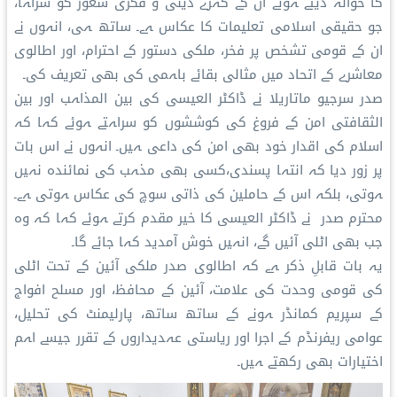
کا حوالہ دیتے ہوئے ان کے گہرے دینی و فکری شعور کو سراہا،
جو حقیقی اسلامی تعلیمات کا عکاس ہے۔ ساتھ ہی، انہوں نے
ان کے قومی تشخص پر فخر، ملکی دستور کے احترام، اور اطالوی
معاشرے کے اتحاد میں مثالی بقائے باہمی کی بھی تعریف کی۔
صدر سرجیو ماتاریلا نے ڈاکٹر العیسی کی بین المذاہب اور بین
الثقافتی امن کے فروغ کی کوششوں کو سراہتے ہوئے کہا کہ
اسلام کی اقدار خود بھی امن کی داعی ہیں۔ انہوں نے اس بات
پر زور دیا کہ انتہا پسندی،کسی بھی مذہب کی نمائندہ نہیں
ہوتی، بلکہ اس کے حاملین کی ذاتی سوچ کی عکاس ہوتی ہے۔
محترم صدر نے ڈاکٹر العیسی کا خیر مقدم کرتے ہوئے کہا کہ وہ
جب بھی اٹلی آئیں گے، انہیں خوش آمدید کہا جائے گا۔
یہ بات قابلِ ذکر ہے کہ اطالوی صدر ملکی آئین کے تحت اٹلی
کی قومی وحدت کی علامت، آئین کے محافظ، اور مسلح افواج
کے سپریم کمانڈر ہونے کے ساتھ ساتھ، پارلیمنٹ کی تحلیل،
عوامی ریفرنڈم کے اجرا اور رياستی عہدیداروں کے تقرر جیسے اہم
اختیارات بھی رکھتے ہیں۔