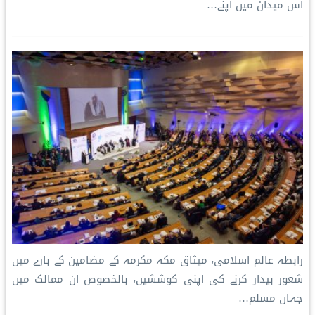
اس میدان میں اپنے…
رابطہ عالم اسلامی، میثاق مکہ مکرمہ کے مضامین کے بارے میں
شعور بیدار کرنے کی اپنی کوششیں، بالخصوص ان ممالک میں
جہاں مسلم…