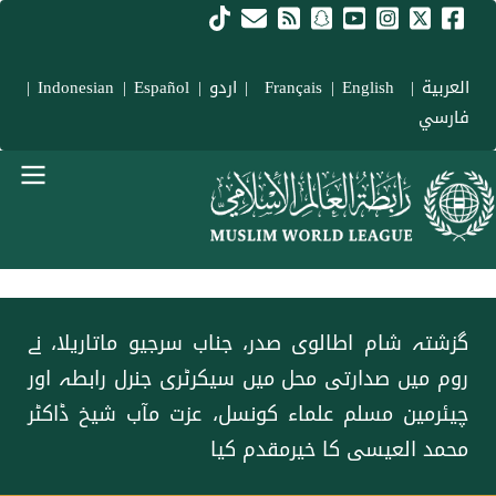
Skip to main conten
العربية
|
Français
English
|
|
اردو
|
Español
|
Indonesian
|
فارسي
menu urd
گزشتہ شام اطالوی صدر، جناب سرجیو ماتاریلا، نے
روم میں صدارتی محل میں سیکرٹری جنرل رابطہ اور
چیئرمین مسلم علماء کونسل، عزت مآب شیخ ڈاکٹر
محمد العیسی کا خیرمقدم کیا