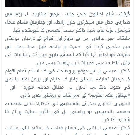
گزشتہ شام اطالوی صدر، جناب سرجیو ماتاریلا، نے روم میں
صدارتی محل میں سیکرٹری جنرل رابطہ اور چیئرمین مسلم علماء
کونسل، عزت مآب شیخ ڈاکٹر محمد العیسی کا خیرمقدم کیا۔
ملاقات میں عالمی امن کے فروغ اور اقوام کے درمیان دوستی
میں مذہبی کردار کی اہمیت پر تبادلہ خیال ہوا۔ جہاں اس
حقیقت کو اجاگر کیا گیا کہ انسانی تاریخ میں کئی تنازعات کی
جڑیں غلط مذہبی تعبیرات میں پیوست رہی ہیں۔
ڈاکٹر العیسی نے اس موقع پر وضاحت کی کہ اسلام تمام اقوام
کے درمیان تعارف، انسانی وقار کے احترام اور پرامن بقائے باہمی
کی دعوت دیتا ہے۔ انہوں نے ”میثاق مدینہ منورہ“ اور ”
#میثاق_مکہ_مکرمہ“ کے اہم نکات پر روشنی بھی ڈالی۔
انہوں نے اطالوی صدر کے فلسطینی حقِ خودارادیت کے منصفانہ
موقف، بالخصوص دو ریاستی حل کی ناگزیر حمایت پر ان کا
شکریہ ادا کیا۔
ڈاکٹر العیسی نے اٹلی کی مسلم قیادت کے ساتھ اپنی ملاقات