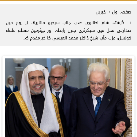
Breadcrum
صفحہ اول
خبریں
گزشتہ شام اطالوی صدر، جناب سرجیو ماتاریلا، نے روم میں
صدارتی محل میں سیکرٹری جنرل رابطہ اور چیئرمین مسلم علماء
کونسل، عزت مآب شیخ ڈاکٹر محمد العیسی کا خیرمقدم ک...