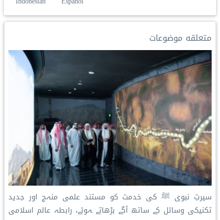
Indonesian
Español
e
e
L
e
l
s
b
d
i
r
A
o
I
n
e
p
o
متعلقه موضوعات
n
k
s
p
k
t
سیرتِ نبوی ﷺ کی خدمت کو مستند علمی منہج اور جدید
تکنیکی وسائل کے ساتھ آگے بڑھاتے ہوئے، رابطہ عالم اسلامی