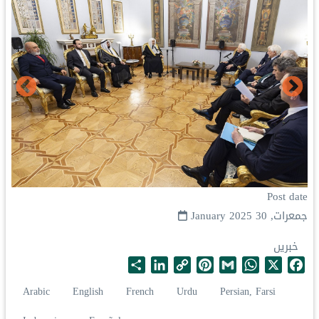
Post date
جمعرات, 30 January 2025
خبریں
S
L
C
P
G
W
X
F
h
i
o
i
m
h
a
Arabic
English
French
Urdu
Persian, Farsi
a
n
p
n
a
a
c
r
k
y
t
i
t
e