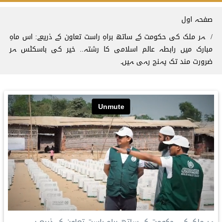
Breadcrum
صفحہ اول
ہر ملک کی حکومت کے ساتھ براہِ راست تعاون کے ذریعے: اس ماہِ
مبارک میں رابطہ عالم اسلامی کا رشتہ.. خیر کی باسکٹس ہر
ضرورت مند تک پہنچ رہی ہیں۔