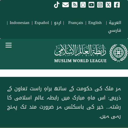
Skip to main conten
العربية
|
Français
English
|
|
اردو
|
Español
|
Indonesian
|
فارسي
menu urd
ہر ملک کی حکومت کے ساتھ براہِ راست تعاون کے
ذریعے: اس ماہِ مبارک میں رابطہ عالم اسلامی کا
رشتہ.. خیر کی باسکٹس ہر ضرورت مند تک پہنچ
رہی ہیں۔