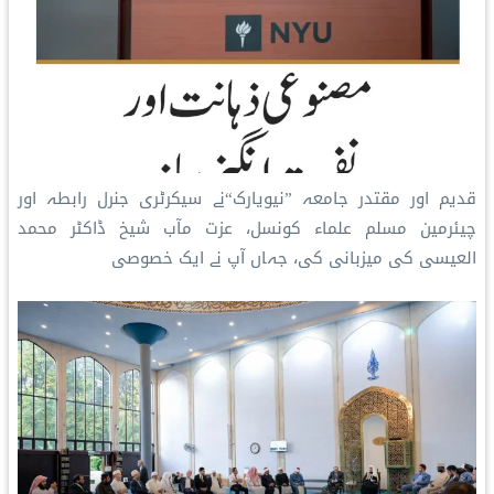
قدیم اور مقتدر جامعہ ”نیویارک“نے سیکرٹری جنرل رابطہ اور
چیئرمین مسلم علماء کونسل، عزت مآب شیخ ڈاکٹر محمد
العیسی کی میزبانی کی، جہاں آپ نے ایک خصوصی