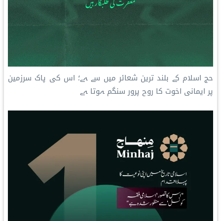
‫حج اسلام کے بلند ترین شعائر میں سے ہے؛ اس کی پاک سرزمین
پر ایمانی اخوت کا روح پرور سنگم ہوتا ہے