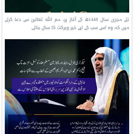
نئے ہجری سال 1448ھ کے آغاز پر، ہم اللہ تعالیٰ سے دعا کرتے
ہیں کہ وہ اسے سب کے لیے خیر وبرکت کا سال بنائے۔