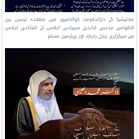
ملائیشیا کے دارالحکومت کوالالمپور میں منعقدہ تیسرے بین
الاقوامی مذہبی قائدین سربراہی اجلاس کے افتتاحی اجلاس
سے سيکرٹری جنرل رابطہ اور چیئرمین مسلم