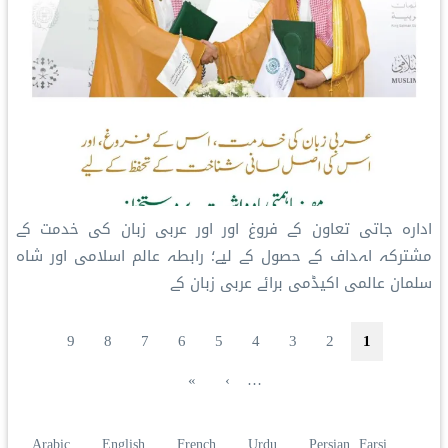
ادارہ جاتی تعاون کے فروغ اور اور عربی زبان کی خدمت کے
مشترکہ اہداف کے حصول کے لیے؛ رابطہ عالم اسلامی اور شاہ
سلمان عالمی اکیڈمی برائے عربی زبان کے
Pagination
صفحہ
Current page
صفحہ
صفحہ
صفحہ
صفحہ
صفحہ
صفحہ
صفحہ
9
8
7
6
5
4
3
2
1
Last page
Next page
»
›
…
Arabic
English
French
Urdu
Persian, Farsi