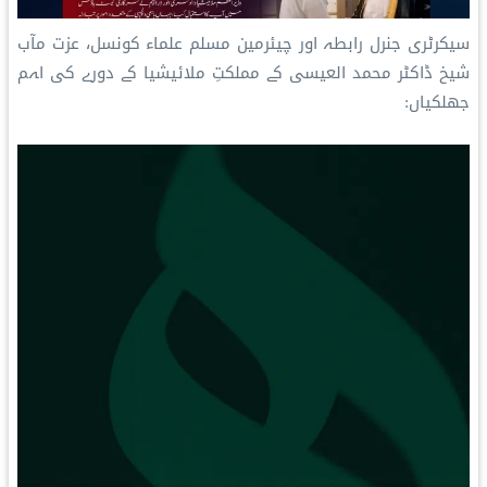
سیکرٹری جنرل رابطہ اور چیئرمین مسلم علماء کونسل، عزت مآب
شیخ ڈاکٹر محمد العیسی کے مملکتِ ملائیشیا کے دورے کی اہم
جھلکیاں: