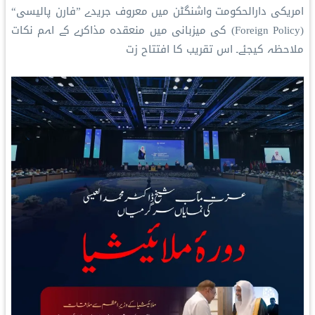
امریکی دارالحکومت واشنگٹن میں معروف جریدے ”فارن پالیسی“
(Foreign Policy) کی میزبانی میں منعقدہ مذاکرے کے اہم نکات
ملاحظہ کیجئے۔ اس تقریب کا افتتاح زت