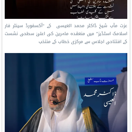
عزت مآب شیخ ڈاکٹر ⁧محمد العیسی⁩ ⁩ کے “آکسفورڈ سینٹر فار
اسلامک اسٹڈیز” میں منعقدہ ماہرین کی اعلیٰ سطحی نشست
کے افتتاحی اجلاس سے مرکزی خطاب کے منتخب