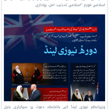
اسلامی فورم ”اسلامی تہذیب: امن، رواداری
وزیراعظم نیوزی لینڈ کی باضابطہ دعوت پر: سیکرٹری جنرل