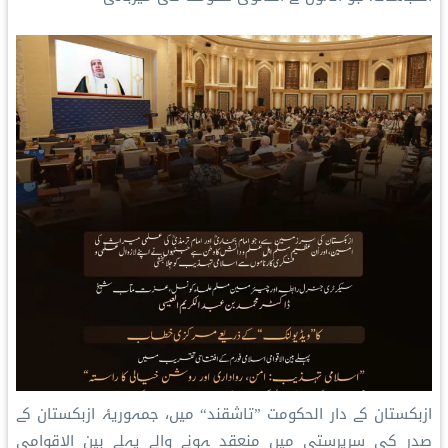
ازبکستان کے دار الحکومت ”تاشقند“ میں، جمہوریۂ ازبکستان کے
صدر کی سرپرستی میں منعقد ہونے والے پہلے بین الاقوامی