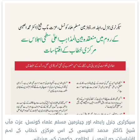
سیکرٹری جنرل رابطہ اور چیئرمین مسلم علماء کونسل، عزت مآب
شیخ ڈاکٹر محمد العیسی کے اس مرکزی خطاب کے اہم
اقتباسات، جو انہوں نے اطالوی حکومت کی میزبانی