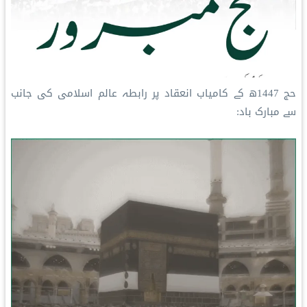
حج 1447ھ کے کامیاب انعقاد پر ⁧رابطہ عالم اسلامی‬⁩ کی جانب
سے مبارک باد: