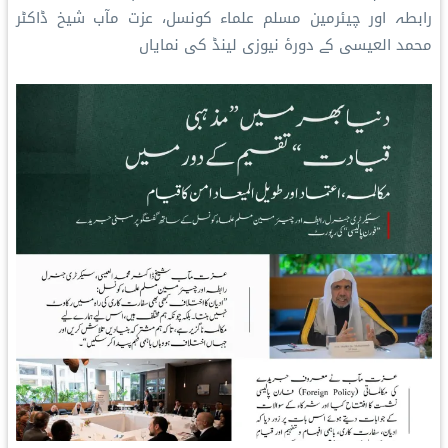
رابطہ اور چیئرمین مسلم علماء کونسل، عزت مآب شیخ ڈاکٹر
محمد العیسی کے دورۂ نیوزی لینڈ کی نمایاں