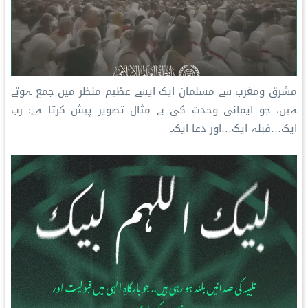
مشرق ومغرب سے مسلمان ایک ایسے عظیم منظر میں جمع ہوتے
ہیں، جو ایمانی وحدت کی بے مثال تصویر پیش کرتا ہے: رب
ایک…قبلہ ایک…اور دعا ایک۔