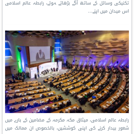
تکنیکی وسائل کے ساتھ آگے بڑھاتے ہوئے، رابطہ عالم اسلامی
اس میدان میں اپنے…
رابطہ عالم اسلامی، میثاق مکہ مکرمہ کے مضامین کے بارے میں
شعور بیدار کرنے کی اپنی کوششیں، بالخصوص ان ممالک میں