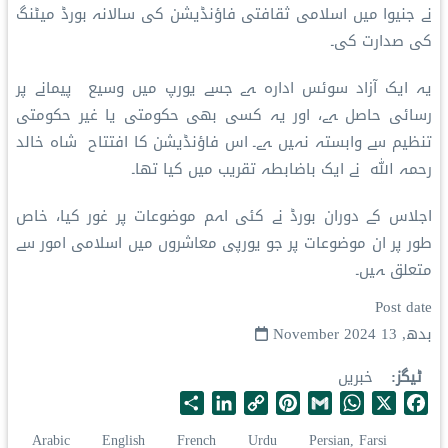
نے جنیوا میں اسلامی ثقافتی فاؤنڈیشن کی سالانہ بورڈ میٹنگ
کی صدارت کی۔
یہ ایک آزاد سوئس ادارہ ہے جسے یورپ میں وسیع پیمانے پر
رسائی حاصل ہے، اور یہ کسی بھی حکومتی یا غیر حکومتی
تنظیم سے وابستہ نہیں ہے۔ اس فاؤنڈیشن کا افتتاح شاہ خالد
رحمہ اللہ نے ایک باضابطہ تقریب میں کیا تھا۔
اجلاس کے دوران بورڈ نے کئی اہم موضوعات پر غور کیا، خاص
طور پر ان موضوعات پر جو یورپی معاشروں میں اسلامی امور سے
متعلق ہیں۔
Post date
بدھ, 13 November 2024
ٹیگز
خبریں
S
L
C
P
G
W
X
F
h
i
o
i
m
h
a
Arabic
English
French
Urdu
Persian, Farsi