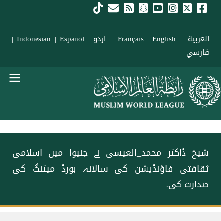
Skip to main conten
العربية
|
Français
English
|
|
اردو
|
Español
|
Indonesian
|
فارسي
menu urd
شیخ ڈاکٹر محمد_العیسی نے جنیوا میں اسلامی
ثقافتی فاؤنڈیشن کی سالانہ بورڈ میٹنگ کی
صدارت کی۔
Breadcrum