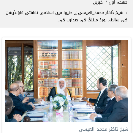
صفحہ اول
خبریں
شیخ ڈاکٹر محمد_العیسی نے جنیوا میں اسلامی ثقافتی فاؤنڈیشن
کی سالانہ بورڈ میٹنگ کی صدارت کی۔
شیخ ڈاکٹر محمد_العیسی