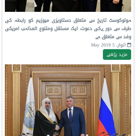
ہولوکوسٹ تاریخ سے متعلق دستاویزی میوزیم کو رابطہ کی
طرف سے دور ےکی دعوت، ایک مستقل ومتنوع المذاہب امریکی
وفد سے متعلق ہے
اتوار, 5 May 2019
مزید پڑھیے