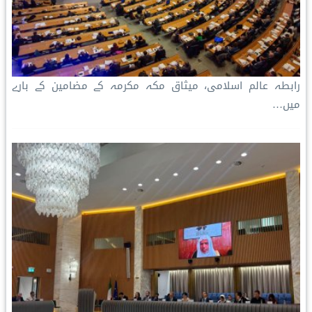
رابطہ عالم اسلامی، میثاق مکہ مکرمہ کے مضامین کے بارے
میں…