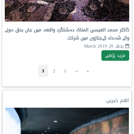
ڈاکٹر محمد العیسی المناک دہشتگرد واقعہ میں جاں بحق ہونے
والے شہداء کےجنازوں میں شرکت
بدھ, 20 March 2019
مزید پڑھیے
Pagination
First page
صفحہ
Previous page
صفحہ
Current page
3
2
1
››
«
اهم خبریں