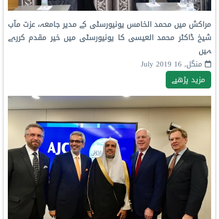
مراکش میں محمد الخامس یونیورسٹی کے مدیر جامعہ، عزت مآب
شیخ ڈاکٹر محمد العیسی کا یونیورسٹی میں خیر مقدم کررہے
ہیں
منگل, 16 July 2019
مزید پڑھیے