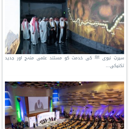
سیرتِ نبوی ﷺ کی خدمت کو مستند علمی منہج اور جدید
تکنیکی…