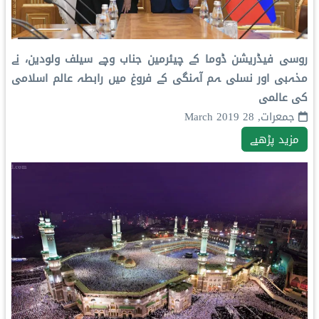
روسی فیڈریشن ڈوما کے چیئرمین جناب وچے سیلف ولودین، نے
مذہبی اور نسلی ہم آہنگی کے فروغ میں رابطہ عالم اسلامی
کی عالمی
جمعرات, 28 March 2019
مزید پڑھیے