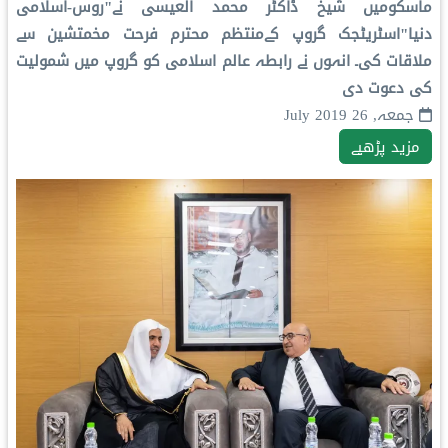
ماسکومیں شیخ ڈاکٹر محمد العیسی نے"روس-اسلامی
دنیا"اسٹریٹجک گروپ کےمنتظم محترم فرحت مخمتشین سے
ملاقات کی۔ انہوں نے رابطہ عالم اسلامی کو گروپ میں شمولیت
کی دعوت دی
جمعہ, 26 July 2019
مزید پڑھیے