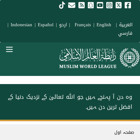
Skip to main conten
العربية
|
Français
English
|
|
اردو
|
Español
|
Indonesian
|
فارسي
menu urd
وہ دن آ پہنچے ہیں جو اللہ تعالیٰ کے نزدیک دنیا کے
افضل ترین دن ہیں۔
Breadcrum
صفحہ اول