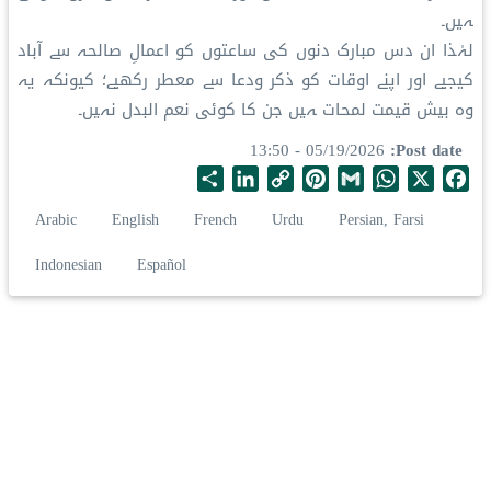
ہیں۔
لہٰذا ان دس مبارک دنوں کی ساعتوں کو اعمالِ صالحہ سے آباد
کیجیے اور اپنے اوقات کو ذکر ودعا سے معطر رکھیے؛ کیونکہ یہ
وہ بیش قیمت لمحات ہیں جن کا کوئی نعم البدل نہیں۔
05/19/2026 - 13:50
Post date
S
L
C
P
G
W
X
F
h
i
o
i
m
h
a
Arabic
English
French
Urdu
Persian, Farsi
a
n
p
n
a
a
c
r
k
y
t
i
t
e
Indonesian
Español
e
e
L
e
l
s
b
d
i
r
A
o
I
n
e
p
o
n
k
s
p
k
t