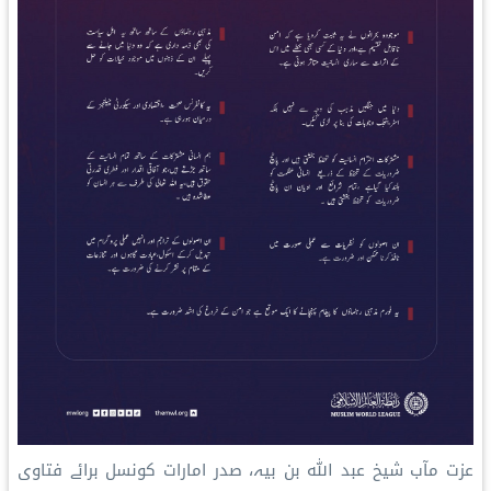
عزت مآب شیخ عبد اللہ بن بیہ، صدر امارات کونسل برائے فتاوی