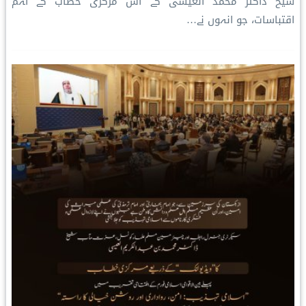
شیخ ڈاکٹر محمد العیسی کے اس مرکزی خطاب کے اہم
اقتباسات، جو انہوں نے…