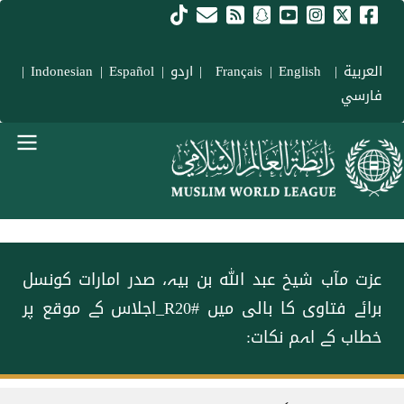
Skip to main conten
العربية
|
Français
English
|
|
اردو
|
Español
|
Indonesian
|
فارسي
menu urd
عزت مآب شیخ عبد اللہ بن بیہ، صدر امارات کونسل
برائے فتاوی کا بالی میں ‫#R20_اجلاس‬ کے موقع پر
خطاب کے اہم نکات:
Breadcrum