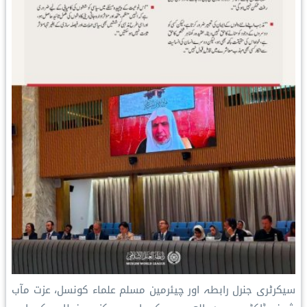
سیکرٹری جنرل رابطہ اور چیئرمین مسلم علماء کونسل، عزت مآب