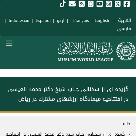
فتن به محتوای اصلی
العربية
|
Français
English
|
|
اردو
|
Español
|
Indonesian
|
فارسي
Main navigation Fars
گزیدە ای از سخنانی جناب شیخ دکتر محمد العيسى
در افتتاحيە ميعادگاه ارزشهای مشترك در رياض
سیر راهنما
خانه
گزیدە ای از سخنانی جناب شیخ دکتر محمد العيسى در افتتاحيە