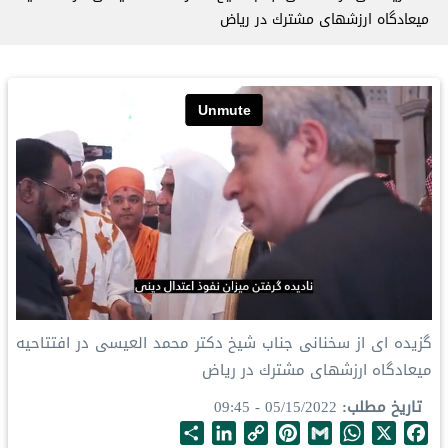
ميعادگاه ارزشهای مشترك در رياض
گزیدە ای از سخنانی جناب شیخ دکتر محمد العيسى در افتتاحيە
ميعادگاه ارزشهای مشترك در رياض
تاریخ مطلب
05/15/2022 - 09:45
S
L
C
P
G
W
X
F