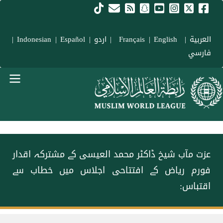
Skip to main conten
العربية
|
Français
English
|
|
اردو
|
Español
|
Indonesian
|
فارسي
menu urd
عزت مآب شیخ ڈاکٹر محمد العیسی کے مشترکہ اقدار
فورم ریاض کے افتتاحی اجلاس میں خطاب سے
اقتباس:
Breadcrum