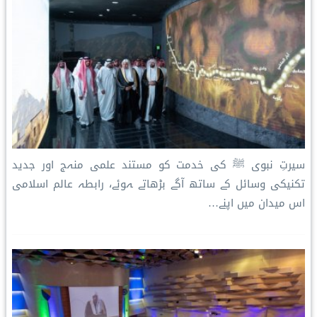
سیرتِ نبوی ﷺ کی خدمت کو مستند علمی منہج اور جدید
تکنیکی وسائل کے ساتھ آگے بڑھاتے ہوئے، رابطہ عالم اسلامی
اس میدان میں اپنے…