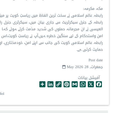
مکہ مکرمہ:
رابطہ عالم اسلامی نے سخت ترین الفاظ میں ریاستِ کویت پر میز
رابطہ کے جنرل سیکرٹریٹ سے جاری بیان میں، سیکرٹری جنرل را
العیسی نے ان مجرمانہ حملوں کی شدید مذمت کرتے ہوئے کہا ک
امن واستحکام کے لیے سنگین خطرہ ہیں۔آپ نے ریاستِ کویت،اس 
رابطہ عالم اسلامی کویت کی جانب سے اپنے امن، خودمختاری، اور
حمایت کرتی ہے۔
Post date
جمعرات, 28 May 2026
آفیشل بیانات
S
L
C
P
G
W
X
F
h
i
o
i
m
h
a
ñol
a
n
p
n
a
a
c
r
k
y
t
i
t
e
e
e
L
e
l
s
b