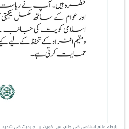
رابطہ عالم اسلامی کی جانب سے کویت پر جارحیت کی شدید 