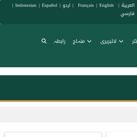
العربية
|
Français
English
|
|
اردو
|
Español
|
Indonesian
|
فارسي
ٹر
لائبریری
منہاج
رابطہ