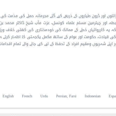
ائلوں اور ڈرون طیاروں کے ذریعے کیے گئے مجرمانہ حملے کی مذمت کی 
بطہ اور چیئرمین مسلم علماء کونسل، عزت مآب شیخ ڈاکٹر محمد بن 
ہ یہ کارروائیاں خطے کے ممالک کی خودمختاری کی کھلی خلاف ورزی
کی قیادت، حکومت اور عوام کے ساتھ مکمل یکجہتی کا اظہار کرتے ہ
 اپنے شہریوں ومقیم افراد کے تحفظ کے لیے کیے جانے والے تمام اقدام
English
French
Urdu
Persian, Farsi
Indonesian
Espa