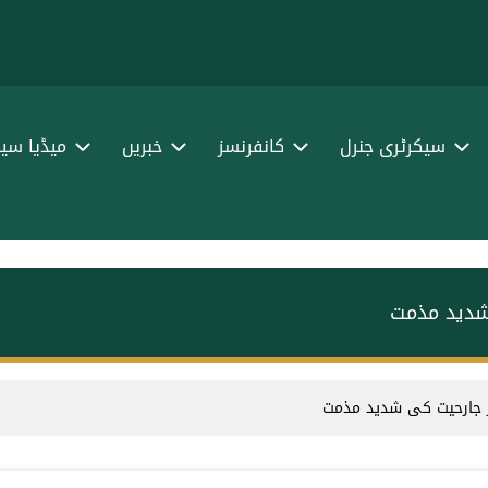
سیکرٹری جنرل
کانفرنسز
خبریں
میڈیا سین
شدید مذمت
ر جارحیت کی شدید مذمت