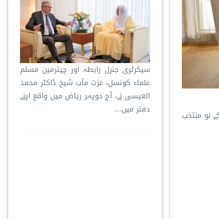
سیکرٹری جنرل رابطہ اور چیئرمین مسلم
علماء کونسل، عزت مآب شیخ ڈاکٹر محمد
العیسی نے، آج دوپہر ریاض میں واقع اپنے
دفتر میں…
ے نو منتخب