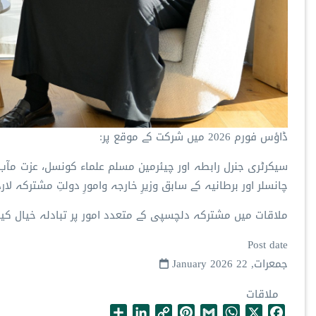
ڈاؤس فورم 2026 میں شرکت کے موقع پر:
سیکرٹری جنرل رابطہ اور چیئرمین مسلم علماء کونسل، عزت مآب 
چانسلر اور برطانیہ کے سابق وزیرِ خارجہ وامورِ دولتِ مشترکہ ل
ملاقات میں مشترکہ دلچسپی کے متعدد امور پر تبادلہ خیال کیا 
Post date
جمعرات, 22 January 2026
ملاقات
S
L
C
P
G
W
X
F