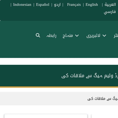
العربية
|
Français
English
|
|
اردو
|
Español
|
Indonesian
|
فارسي
ٹر
لائبریری
منہاج
رابطہ
رڈ ولیم ہیگ سے ملاقات کی
 ہیگ سے ملاقات کی