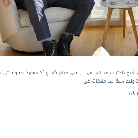
شیخ ڈاکٹر محمد العیسی نے اپنی قیام گاہ پر آکسفورڈ یونیورسٹی ک
ارڈ ولیم ہیگ سے ملاقات کی۔
گیا۔