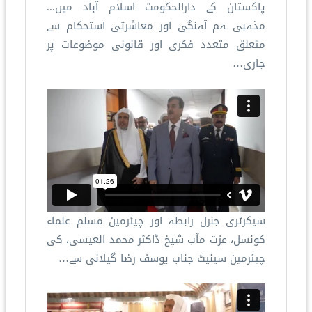
پاکستان کے دارالحکومت اسلام آباد میں...
مذہبی ہم آہنگی اور معاشرتی استحکام سے
متعلق متعدد فکری اور قانونی موضوعات پر
جاری…
سیکرٹری جنرل رابطہ اور چیئرمین مسلم علماء
کونسل، عزت مآب شیخ ڈاکٹر محمد العیسی، کی
چیئرمین سینیٹ جناب یوسف رضا گیلانی سے…