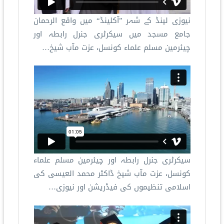
نیوزی لینڈ کے شہر ”آکلینڈ“ میں واقع الرحمان
جامع مسجد میں سیکرٹری جنرل رابطہ اور
چیئرمین مسلم علماء کونسل، عزت مآب شیخ…
سیکرٹری جنرل رابطہ اور چیئرمین مسلم علماء
کونسل، عزت مآب شیخ ڈاکٹر محمد العیسی کی
اسلامی تنظیموں کی فیڈریشن اور نیوزی…