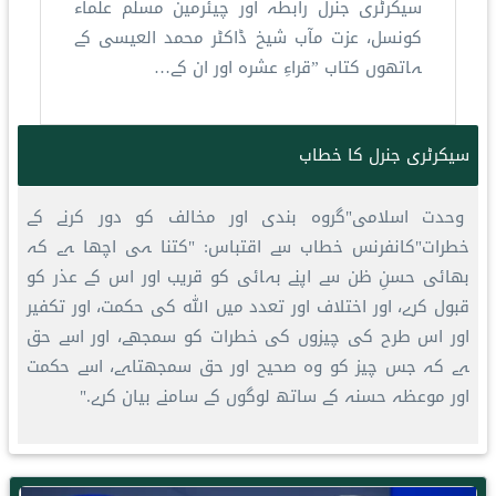
سیکرٹری جنرل رابطہ اور چیئرمین مسلم علماء
کونسل، عزت مآب شیخ ڈاکٹر محمد العیسی کے
ہاتھوں کتاب ”قراءِ عشرہ اور ان کے…
سیکرٹری جنرل کا خطاب
وحدت اسلامی"گروہ بندی اور مخالف کو دور کرنے کے
خطرات"کانفرنس خطاب سے اقتباس: "کتنا ہی اچھا ہے کہ
بھائی حسنِ ظن سے اپنے بہائی کو قریب اور اس کے عذر کو
قبول کرے، اور اختلاف اور تعدد میں اللہ کی حکمت، اور تکفیر
اور اس طرح کی چیزوں کی خطرات کو سمجھے، اور اسے حق
ہے کہ جس چیز کو وہ صحیح اور حق سمجھتاہے، اسے حکمت
اور موعظہ حسنہ کے ساتھ لوگوں کے سامنے بیان کرے."