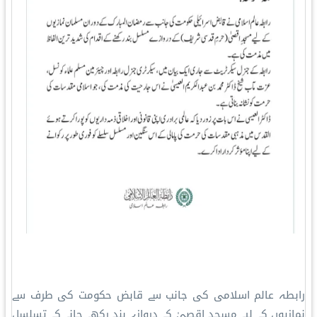
رابطہ عالم اسلامی کی جانب سے قابض حکومت کی طرف سے
نمازیوں کے لیے مسجدِ اقصیٰ کے دروازے بند رکھے جانے کے تسلسل